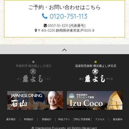
ご予約・お問い合わせはこちら
0120-751-113
0557-51-3211 [代表番号]
〒413-0231 静岡県伊東市富戸1305-8
和風料理 横浜藤よし立場店
温泉割烹旅館 横浜藤よし伊豆店
露天風呂
料理紹介
部屋紹介
料金プラン
予約と空室情報
アクセス
観光案内
© Yokohama Fujiyoshi. All Rights Reserved.